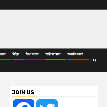
िज्ञान
विदेश
शिक्षा संसार
साहित्य जगत
स्थानीय खबरें
JOIN US