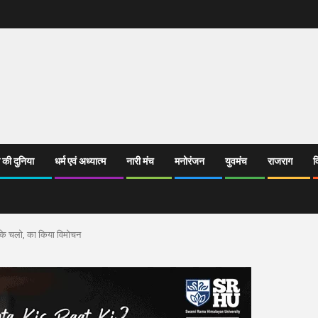
 की दुनिया
धर्म एवं अध्यात्म
नारी मंच
मनोरंजन
युवमंच
राजराग
व
ल के चलो, का किया विमोचन