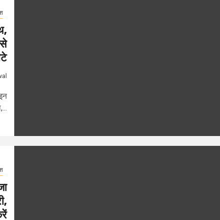
ेश
थ,
से
टे
wal
 इन
...
ेश
जा
ी,
ें