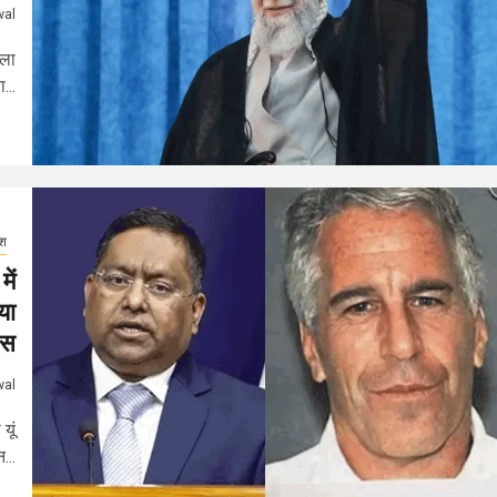
wal
्ला
...
ेश
ें
या
ास
wal
यूं
...