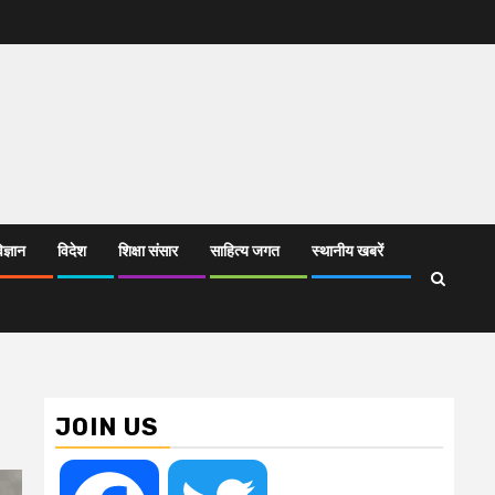
िज्ञान
विदेश
शिक्षा संसार
साहित्य जगत
स्थानीय खबरें
JOIN US