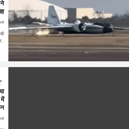
ने
जह
wal
ाबी
...
ेश
या
ें
डन
wal