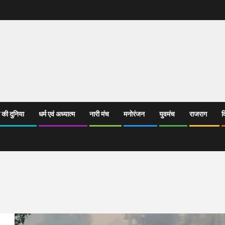
 की दुनिया
धर्म एवं अध्यात्म
नारी मंच
मनोरंजन
युवमंच
राजराग
व