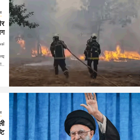
ेश
और
आग
wal
न्य
...
ेश
ली
टि