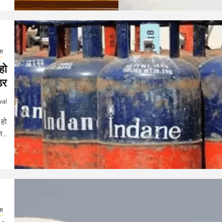
ेश
हो
डर
wal
 हो
...
ेश