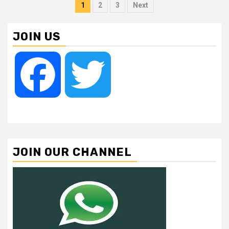
Posts
1
2
3
Next
pagination
JOIN US
Facebook
Twitter
JOIN OUR CHANNEL