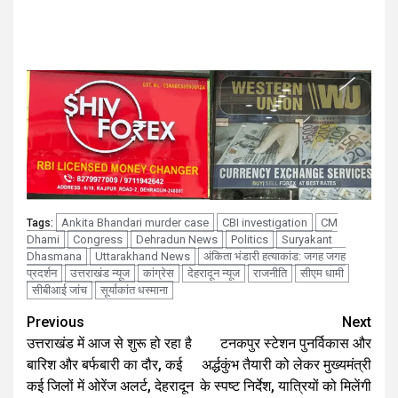
Ankita Bhandari murder case
CBI investigation
CM
Tags:
Dhami
Congress
Dehradun News
Politics
Suryakant
Dhasmana
Uttarakhand News
अंकिता भंडारी हत्याकांड: जगह जगह
प्रदर्शन
उत्तराखंड न्यूज
कांग्रेस
देहरादून न्यूज
राजनीति
सीएम धामी
सीबीआई जांच
सूर्याकांत धस्माना
Continue
Previous
Next
उत्तराखंड में आज से शुरू हो रहा है
टनकपुर स्टेशन पुनर्विकास और
Reading
बारिश और बर्फबारी का दौर, कई
अर्द्धकुंभ तैयारी को लेकर मुख्यमंत्री
कई जिलों में ओरेंज अलर्ट, देहरादून
के स्पष्ट निर्देश, यात्रियों को मिलेंगी