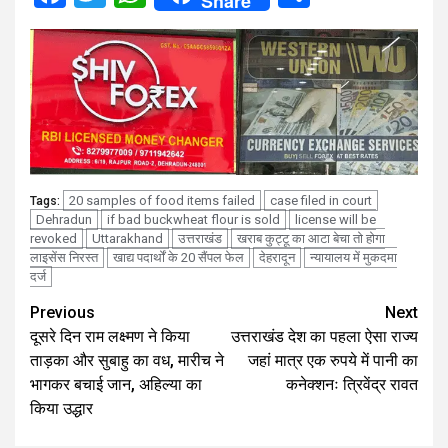
Share
20 samples of food items failed
case filed in court
Tags:
Dehradun
if bad buckwheat flour is sold
license will be
revoked
Uttarakhand
उत्तराखंड
खराब कुट्टू का आटा बेचा तो होगा
लाइसेंस निरस्त
खाद्य पदार्थों के 20 सैंपल फेल
देहरादून
न्यायालय में मुकदमा
दर्ज
Continue
Previous
Next
दूसरे दिन राम लक्ष्मण ने किया
उत्तराखंड देश का पहला ऐसा राज्य
Reading
ताड़का और सुबाहु का वध, मारीच ने
जहां मात्र एक रुपये में पानी का
भागकर बचाई जान, अहिल्या का
कनेक्शनः त्रिवेंद्र रावत
किया उद्धार