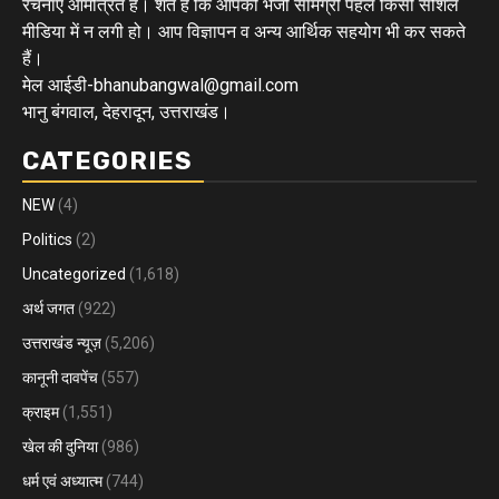
रचनाएं आमंत्रित हैं। शर्त है कि आपकी भेजी सामग्री पहले किसी सोशल
मीडिया में न लगी हो। आप विज्ञापन व अन्य आर्थिक सहयोग भी कर सकते
हैं।
मेल आईडी-bhanubangwal@gmail.com
भानु बंगवाल, देहरादून, उत्तराखंड।
CATEGORIES
NEW
(4)
Politics
(2)
Uncategorized
(1,618)
अर्थ जगत
(922)
उत्तराखंड न्यूज़
(5,206)
कानूनी दावपेंच
(557)
क्राइम
(1,551)
खेल की दुनिया
(986)
धर्म एवं अध्यात्म
(744)