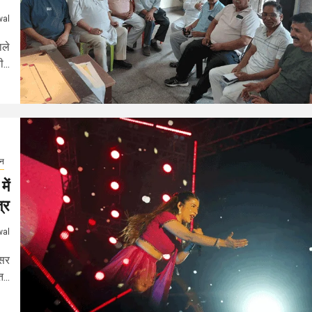
wal
ाले
...
जन
ें
्र
wal
िसर
...