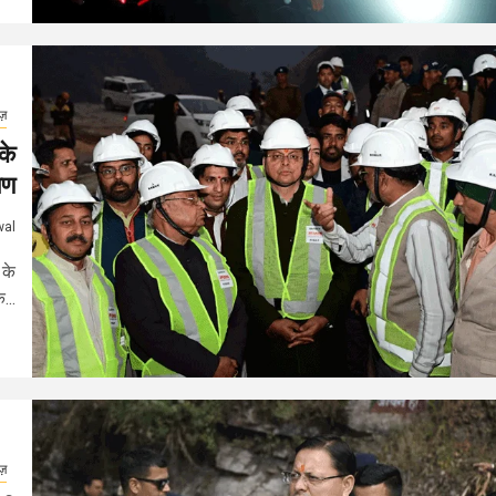
ूज़
के
षण
wal
 के
...
ूज़