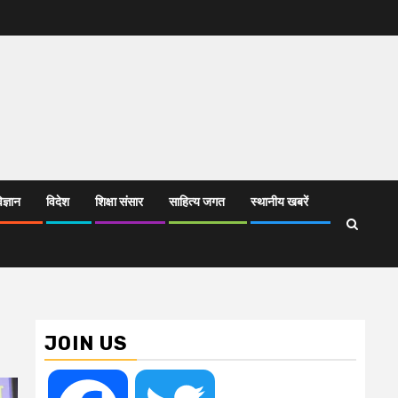
िज्ञान
विदेश
शिक्षा संसार
साहित्य जगत
स्थानीय खबरें
JOIN US