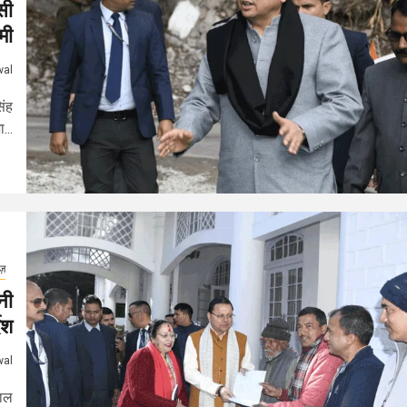
सी
मी
wal
िंह
...
ूज़
नी
ेश
wal
ताल