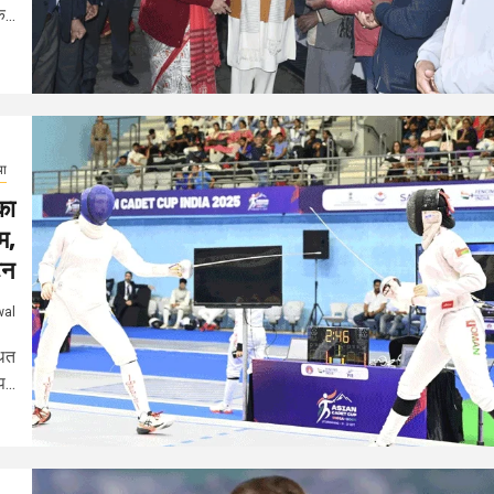
...
या
का
म,
टन
wal
थित
...