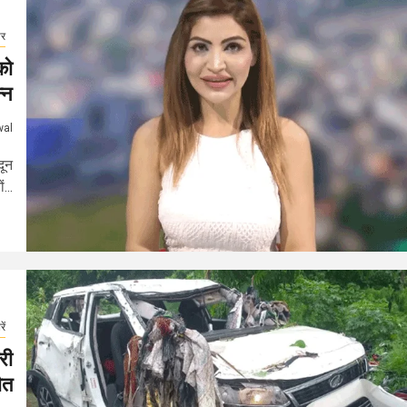
ार
को
्न
wal
दून
...
ें
री
ौत