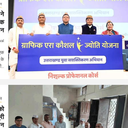
ार
ने
िक
टन
wal
 एक
 के
...
ें
को
री
पन