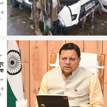
wal
में
...
ूज़
ुए
ेश
wal
में
...