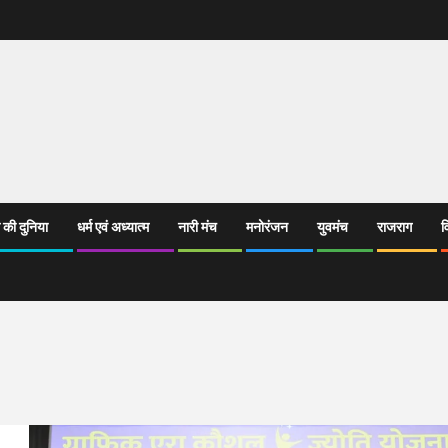
 की दुनिया
धर्म एवं अध्यात्म
नारी मंच
मनोरंजन
युवमंच
राजराग
व