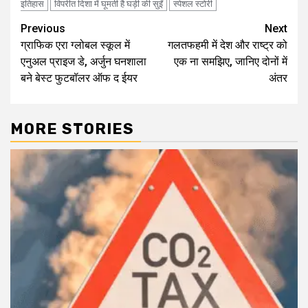
इतिहास
विपरीत दिशा में घूमती है घड़ी की सुईं
स्पेशल स्टोरी
Continue
Previous
Next
ग्राफिक एरा ग्लोबल स्कूल में
गलतफहमी में देश और राष्ट्र को
Reading
एनुअल प्राइज डे, अर्जुन घनशाला
एक ना समझिए, जानिए दोनों में
बने बेस्ट फुटबॉलर ऑफ द ईयर
अंतर
MORE STORIES