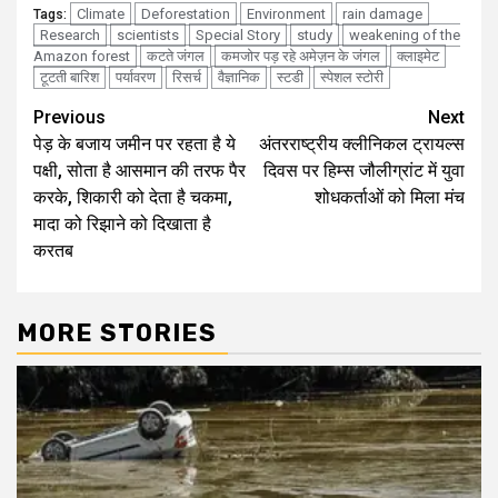
Climate
Deforestation
Environment
rain damage
Tags:
Research
scientists
Special Story
study
weakening of the
Amazon forest
कटते जंगल
कमजोर पड़ रहे अमेज़न के जंगल
क्लाइमेट
टूटती बारिश
पर्यावरण
रिसर्च
वैज्ञानिक
स्टडी
स्पेशल स्टोरी
Continue
Previous
Next
पेड़ के बजाय जमीन पर रहता है ये
अंतरराष्ट्रीय क्लीनिकल ट्रायल्स
Reading
पक्षी, सोता है आसमान की तरफ पैर
दिवस पर हिम्स जौलीग्रांट में युवा
करके, शिकारी को देता है चकमा,
शोधकर्ताओं को मिला मंच
मादा को रिझाने को दिखाता है
करतब
MORE STORIES