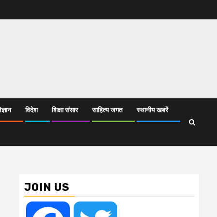
िज्ञान
विदेश
शिक्षा संसार
साहित्य जगत
स्थानीय खबरें
JOIN US