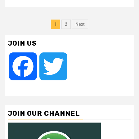
Posts
1
2
Next
pagination
JOIN US
Facebook
Twitter
JOIN OUR CHANNEL