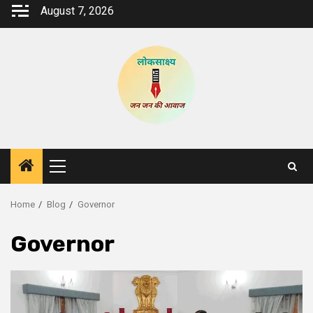
Skip
August 7, 2026
to
content
Primary
Menu
Home
Blog
Governor
Governor