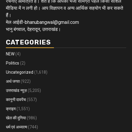
रचनाएं आमंत्रित हैं। शर्त है कि आपकी भेजी सामग्री पहले किसी सोशल
मीडिया में न लगी हो। आप विज्ञापन व अन्य आर्थिक सहयोग भी कर सकते
हैं।
मेल आईडी-bhanubangwal@gmail.com
भानु बंगवाल, देहरादून, उत्तराखंड।
CATEGORIES
NEW
(4)
Politics
(2)
Uncategorized
(1,618)
अर्थ जगत
(922)
उत्तराखंड न्यूज़
(5,205)
कानूनी दावपेंच
(557)
क्राइम
(1,551)
खेल की दुनिया
(986)
धर्म एवं अध्यात्म
(744)