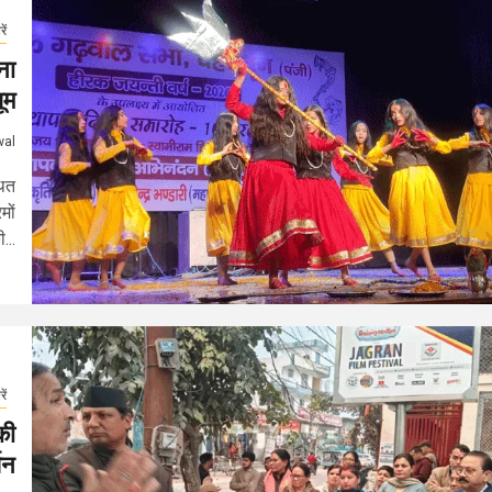
ें
ना
ूम
wal
थित
मों
...
ें
की
शन