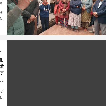
wal
 की
...
जन
ा,
ती
ित
ash
 से
...