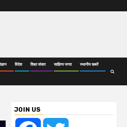
िज्ञान
विदेश
शिक्षा संसार
साहित्य जगत
स्थानीय खबरें
JOIN US