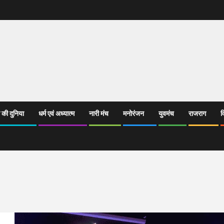
 की दुनिया
धर्म एवं अध्यात्म
नारी मंच
मनोरंजन
युवमंच
राजराग
व