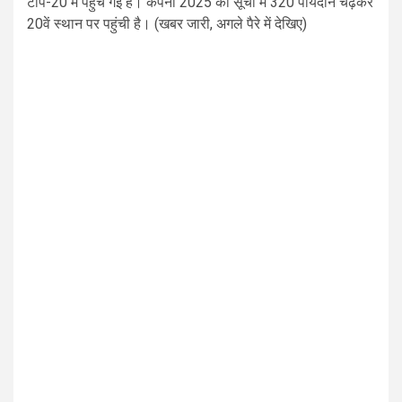
टॉप-20 में पहुंच गई है। कंपनी 2025 की सूची में 320 पायदान चढ़कर
20वें स्थान पर पहुंची है। (खबर जारी, अगले पैरे में देखिए)