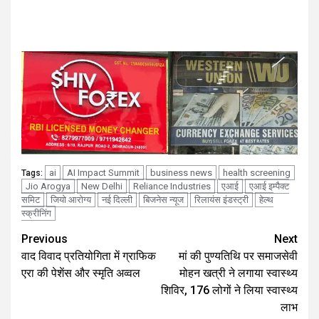
ai
AI Impact Summit
business news
health screening
Tags:
Jio Arogya
New Delhi
Reliance Industries
एआई
एआई इम्पैक्ट
समिट
जियो आरोग्य
नई दिल्ली
बिजनेस न्यूज
रिलायंस इंडस्ट्री
हेल्थ
स्क्रीनिंग
Continue
Previous
Next
वाद विवाद प्रतियोगिता में ग्राफिक
मां की पुण्यतिथि पर समाजसेवी
Reading
एरा की पेशेंस और स्मृति अव्वल
मोहन खत्री ने लगाया स्वास्थ्य
शिविर, 176 लोगों ने लिया स्वास्थ्य
लाभ