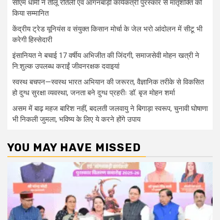
सीएम धामी ने तीलू रौतेली एवं आंगनबाड़ी कार्यकत्री पुरस्कार से मातृशक्ति को
किया सम्मानित
केंद्रीय ट्रेड यूनियंस व संयुक्त किसान मोर्चा के जेल भरो आंदोलन में सीटू भी
करेगी हिस्सेदारी
इंसानियत ने बचाई 17 वर्षीय अभिजीत की जिंदगी, समाजसेवी मोहन खत्री ने
नि:शुल्क उपलब्ध कराईं जीवनरक्षक दवाइयां
स्वस्थ बचपन—स्वस्थ भारत अभियान की जरूरत, वैज्ञानिक तरीके से विकसित
हो दुग्ध सुरक्षा व्यवस्था, जनता बने दुग्ध प्रहरीः डॉ. बृज मोहन शर्मा
असम में बाढ़ महज बारिश नहीं, बदलती जलवायु ने बिगाड़ा स्वरूप, चुनावी घोषाणा
भी निकली जुमला, भविष्य के लिए ये करने होंगे उपाय
YOU MAY HAVE MISSED