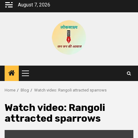
Skip
August 7, 2026
to
content
Primary
Menu
Home
Blog
Watch video: Rangoli attracted sparrows
Watch video: Rangoli
attracted sparrows