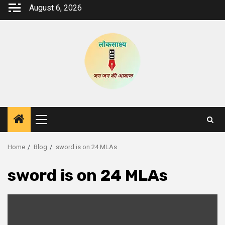
Skip
August 6, 2026
to
content
Primary
Menu
Home
Blog
sword is on 24 MLAs
sword is on 24 MLAs