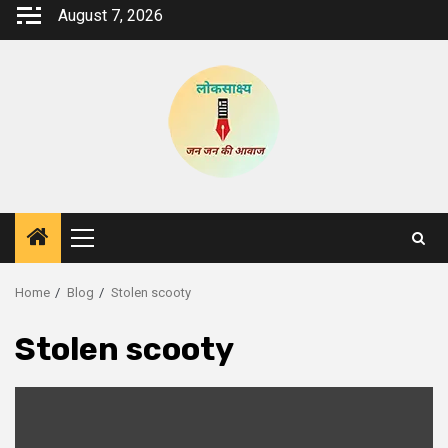
Skip
August 7, 2026
to
content
Primary
Menu
Home
Blog
Stolen scooty
Stolen scooty