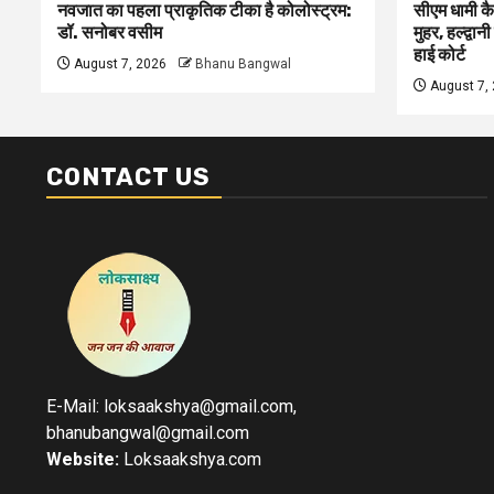
नवजात का पहला प्राकृतिक टीका है कोलोस्ट्रम:
सीएम धामी कै
डॉ. सनोबर वसीम
मुहर, हल्द्वान
हाई कोर्ट
August 7, 2026
Bhanu Bangwal
August 7,
CONTACT US
E-Mail: loksaakshya@gmail.com,
bhanubangwal@gmail.com
Website:
Loksaakshya.com