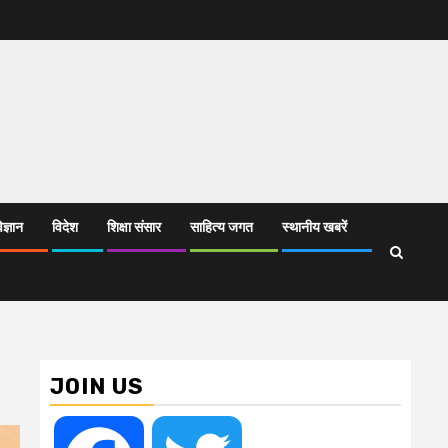
िज्ञान
विदेश
शिक्षा संसार
साहित्य जगत
स्थानीय खबरें
JOIN US