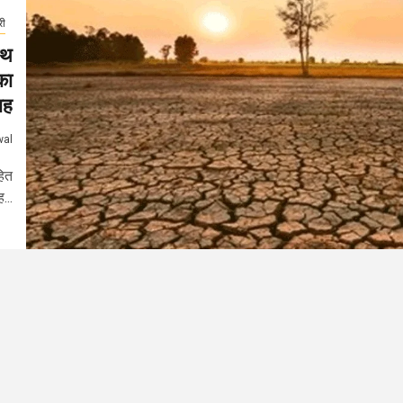
री
ाथ
का
ाह
wal
हित
...