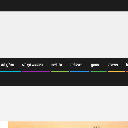
 की दुनिया
धर्म एवं अध्यात्म
नारी मंच
मनोरंजन
युवमंच
राजराग
व