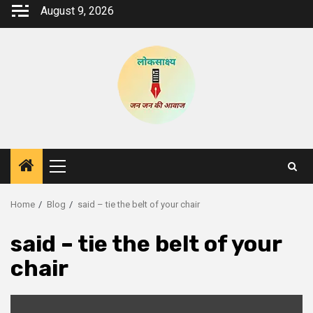
Skip
August 9, 2026
to
content
Primary
Menu
Home
Blog
said – tie the belt of your chair
said – tie the belt of your
chair