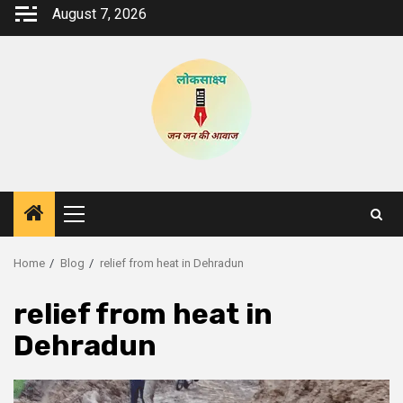
Skip
August 7, 2026
to
content
Primary
Menu
Home
Blog
relief from heat in Dehradun
relief from heat in
Dehradun