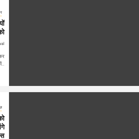
ार
ों
को
wal
ेकर
...
ूज़
को
गे
ेस