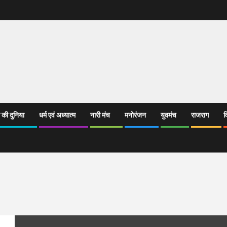
 की दुनिया
धर्म एवं अध्यात्म
नारी मंच
मनोरंजन
युवमंच
राजराग
व