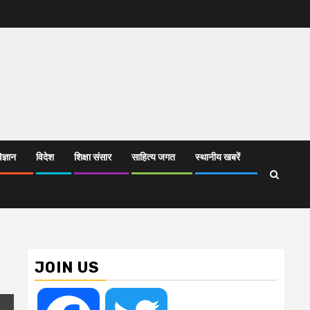
िज्ञान
विदेश
शिक्षा संसार
साहित्य जगत
स्थानीय खबरें
JOIN US