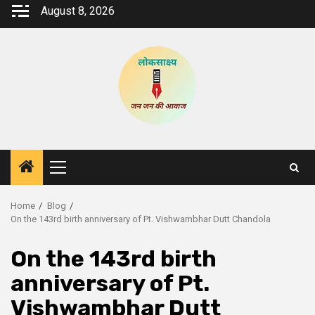
Skip
August 8, 2026
to
content
Primary
Menu
Home
Blog
On the 143rd birth anniversary of Pt. Vishwambhar Dutt Chandola
On the 143rd birth
anniversary of Pt.
Vishwambhar Dutt