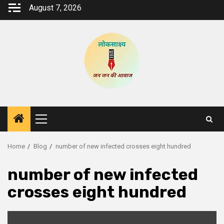
Skip
August 7, 2026
to
content
Primary
Menu
Home
Blog
number of new infected crosses eight hundred
number of new infected
crosses eight hundred