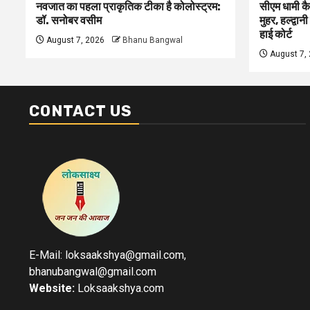
नवजात का पहला प्राकृतिक टीका है कोलोस्ट्रम:
सीएम धामी कै
डॉ. सनोबर वसीम
मुहर, हल्द्वान
हाई कोर्ट
August 7, 2026
Bhanu Bangwal
August 7,
CONTACT US
E-Mail: loksaakshya@gmail.com,
bhanubangwal@gmail.com
Website:
Loksaakshya.com