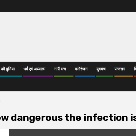
 की दुनिया
धर्म एवं अध्यात्म
नारी मंच
मनोरंजन
युवमंच
राजराग
व
s
ow dangerous the infection i