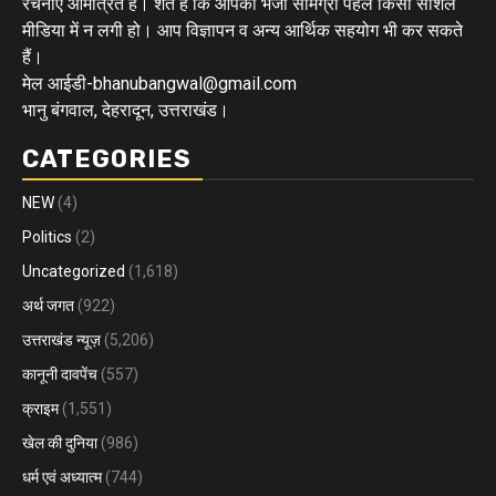
रचनाएं आमंत्रित हैं। शर्त है कि आपकी भेजी सामग्री पहले किसी सोशल
मीडिया में न लगी हो। आप विज्ञापन व अन्य आर्थिक सहयोग भी कर सकते
हैं।
मेल आईडी-bhanubangwal@gmail.com
भानु बंगवाल, देहरादून, उत्तराखंड।
CATEGORIES
NEW
(4)
Politics
(2)
Uncategorized
(1,618)
अर्थ जगत
(922)
उत्तराखंड न्यूज़
(5,206)
कानूनी दावपेंच
(557)
क्राइम
(1,551)
खेल की दुनिया
(986)
धर्म एवं अध्यात्म
(744)