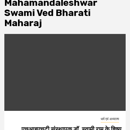
Mahamandaleshwar
Swami Ved Bharati
Maharaj
धर्म एवं अध्यात्म
एचआइएचटी संस्थापक डॉ. स्वामी राम के शिष्य