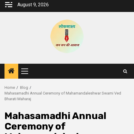
Skip
August 9, 2026
to
content
Primary
Menu
Home
Blog
Mahasamadhi Annual Ceremony of Mahamandaleshwar Swami Ved
Bharati Maharaj
Mahasamadhi Annual
Ceremony of