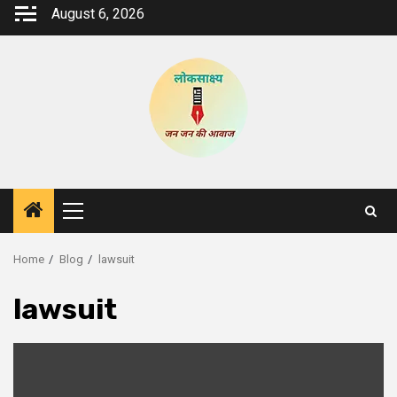
Skip
August 6, 2026
to
content
Primary
Menu
Home
Blog
lawsuit
lawsuit