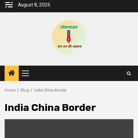
Skip
August 8, 2026
to
content
Primary
Menu
Home
Blog
India China Border
India China Border