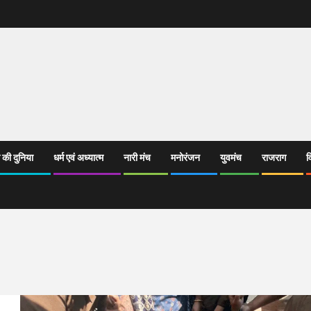
 की दुनिया
धर्म एवं अध्यात्म
नारी मंच
मनोरंजन
युवमंच
राजराग
व