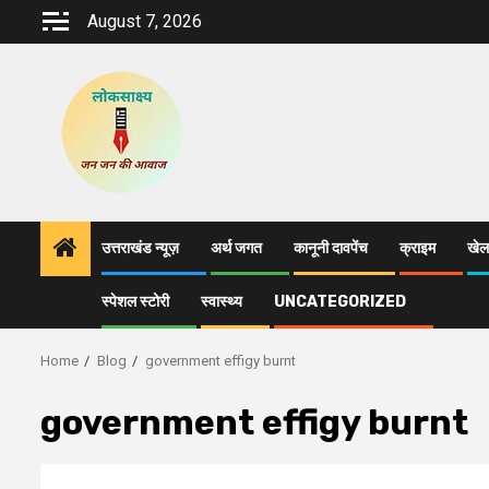
Skip
August 7, 2026
to
content
उत्तराखंड न्यूज़
अर्थ जगत
कानूनी दावपेंच
क्राइम
खेल
स्पेशल स्टोरी
स्वास्थ्य
UNCATEGORIZED
Home
Blog
government effigy burnt
government effigy burnt