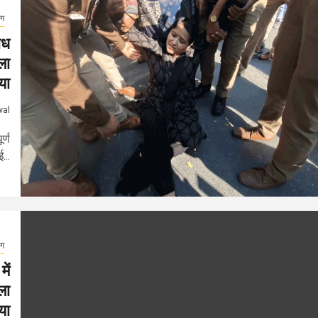
ाग
ोध
ला
या
wal
र्ण
...
ाग
ें
ला
या