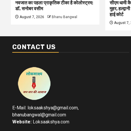
नवजात का पहला प्राकृतिक टीका है कोलोस्ट्रम:
सीएम धामी कै
डॉ. सनोबर वसीम
मुहर, हल्द्वान
हाई कोर्ट
August 7, 2026
Bhanu Bangwal
August 7,
CONTACT US
E-Mail: loksaakshya@gmail.com,
bhanubangwal@gmail.com
Website:
Loksaakshya.com