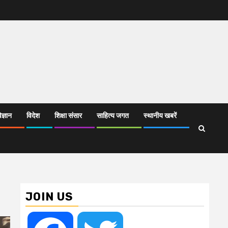
िज्ञान
विदेश
शिक्षा संसार
साहित्य जगत
स्थानीय खबरें
JOIN US