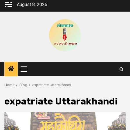
Skip
August 8, 2026
to
content
Primary
Menu
Home
Blog
expatriate Uttarakhandi
expatriate Uttarakhandi