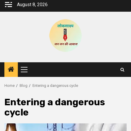
Skip
August 8, 2026
to
content
Primary
Menu
Home
Blog
Entering a dangerous cycle
Entering a dangerous
cycle