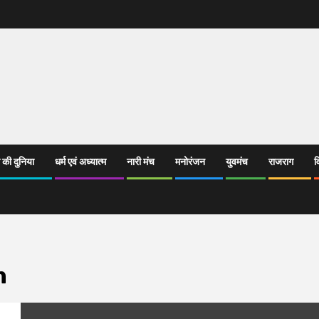
 की दुनिया
धर्म एवं अध्यात्म
नारी मंच
मनोरंजन
युवमंच
राजराग
व
m