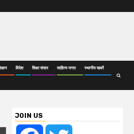
िज्ञान
विदेश
शिक्षा संसार
साहित्य जगत
स्थानीय खबरें
JOIN US