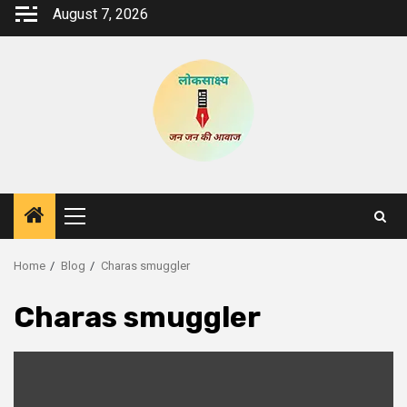
Skip
August 7, 2026
to
content
Primary
Menu
Home
Blog
Charas smuggler
Charas smuggler