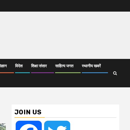
िज्ञान
विदेश
शिक्षा संसार
साहित्य जगत
स्थानीय खबरें
JOIN US