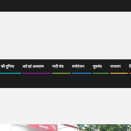
 की दुनिया
धर्म एवं अध्यात्म
नारी मंच
मनोरंजन
युवमंच
राजराग
व