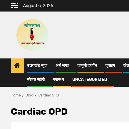
Skip
August 6, 2026
to
content
उत्तराखंड न्यूज़
अर्थ जगत
कानूनी दावपेंच
क्राइम
खेल
स्पेशल स्टोरी
स्वास्थ्य
UNCATEGORIZED
Home
Blog
Cardiac OPD
Cardiac OPD