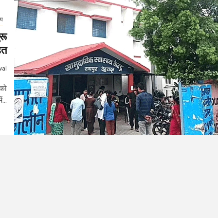
्य
रू
हत
wal
 को
...