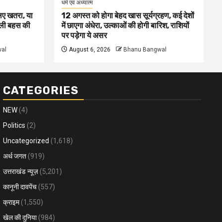
धर्म एवं अध्यात्म
लिए खतरा, या
12 अगस्त को होगा बेहद खास सूर्यग्रहण, कई देशों
दली बहस की
में छाएगा अंधेरा, उल्काओं की होगी बारिश, राशियों
पर पड़ेगा ये असर
al
August 6, 2026
Bhanu Bangwal
CATEGORIES
NEW
(4)
Politics
(2)
Uncategorized
(1,618)
अर्थ जगत
(919)
उत्तराखंड न्यूज़
(5,201)
कानूनी दावपेंच
(557)
क्राइम
(1,550)
खेल की दुनिया
(984)