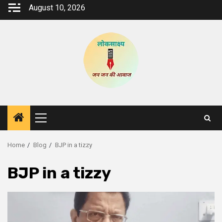
Skip
August 10, 2026
to
content
Primary
Menu
Home
Blog
BJP in a tizzy
BJP in a tizzy