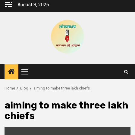
Skip
August 8, 2026
to
content
Primary
Menu
Home
Blog
aiming to make three lakh chiefs
aiming to make three lakh
chiefs