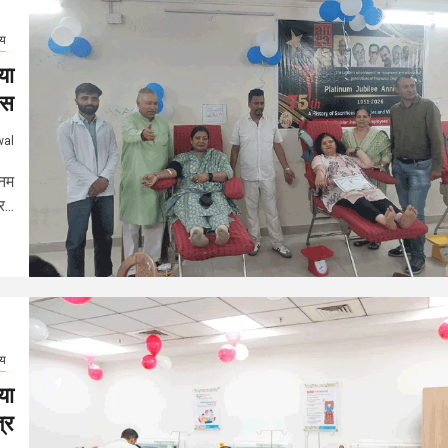
्य
या
वस
wal
िनम
...
्य
या
्र