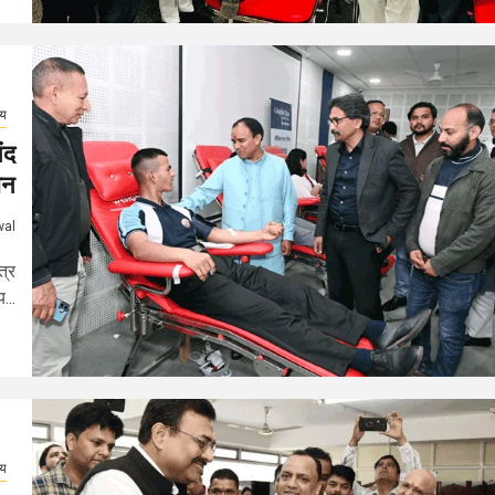
्य
ंद
ान
wal
त्र
...
्य