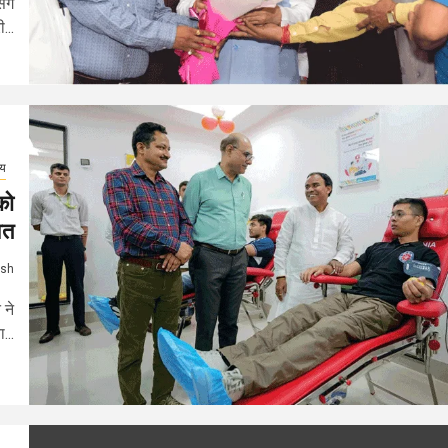
िंग
...
्य
को
वत
ash
 ने
...