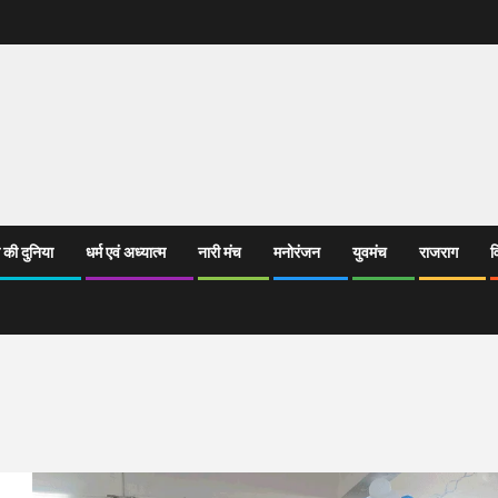
 की दुनिया
धर्म एवं अध्यात्म
नारी मंच
मनोरंजन
युवमंच
राजराग
व