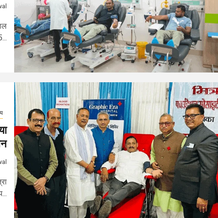
wal
ताल
...
्य
या
ान
wal
्रा
...