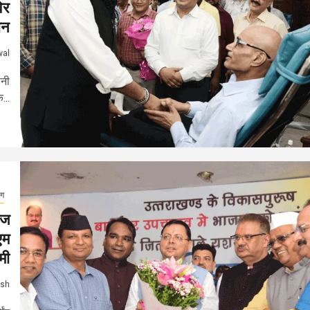
िर
ान
wal
ानी
...
ाग
ेज
एम
मी
ash