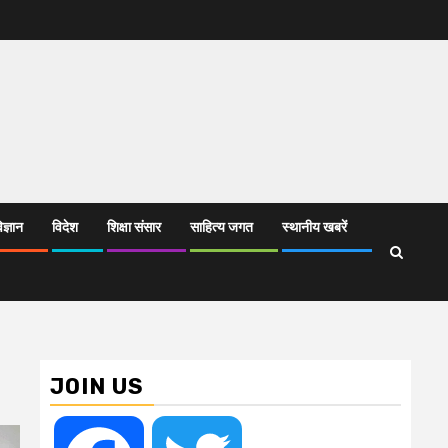
िज्ञान
विदेश
शिक्षा संसार
साहित्य जगत
स्थानीय खबरें
JOIN US