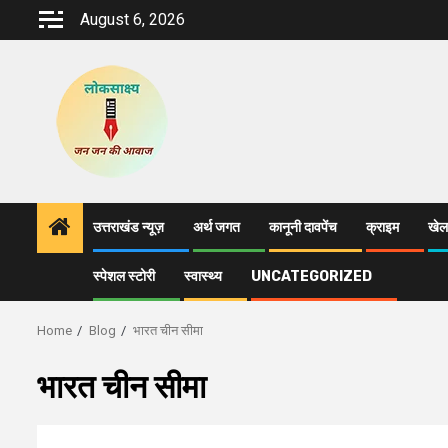
Skip
August 6, 2026
to
content
उत्तराखंड न्यूज़
अर्थ जगत
कानूनी दावपेंच
क्राइम
खेल
स्पेशल स्टोरी
स्वास्थ्य
UNCATEGORIZED
Home
Blog
भारत चीन सीमा
भारत चीन सीमा