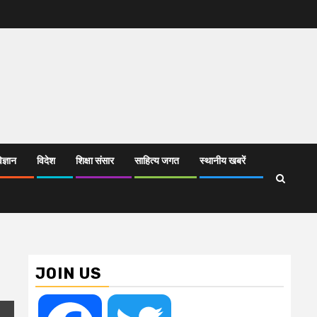
िज्ञान
विदेश
शिक्षा संसार
साहित्य जगत
स्थानीय खबरें
JOIN US