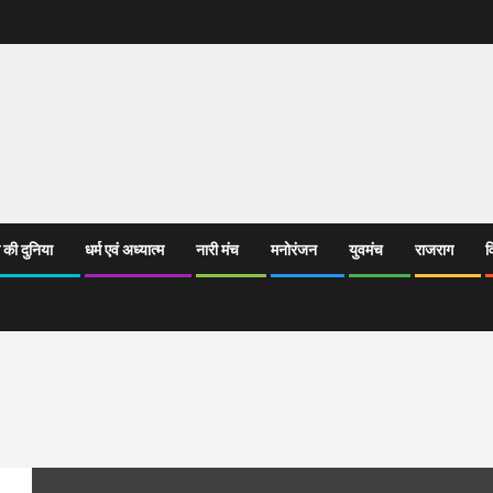
 की दुनिया
धर्म एवं अध्यात्म
नारी मंच
मनोरंजन
युवमंच
राजराग
व