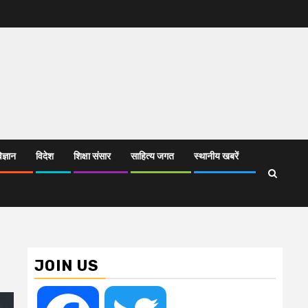
िज्ञान
विदेश
शिक्षा संसार
साहित्य जगत
स्थानीय खबरें
JOIN US