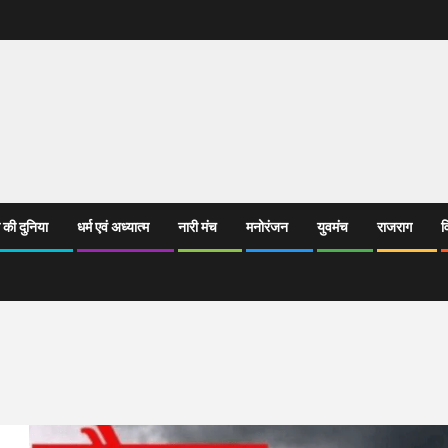
 की दुनिया
धर्म एवं अध्यात्म
नारी मंच
मनोरंजन
युवमंच
राजराग
व