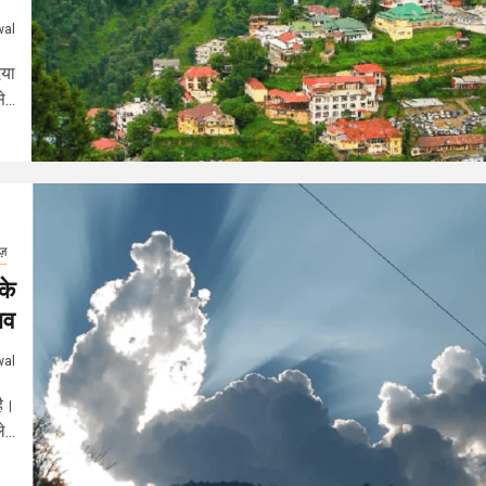
wal
िया
...
ूज़
के
ाव
wal
है।
...