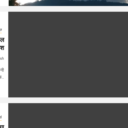
ूज़
जल
िश
ash
ानी
...
d
गा