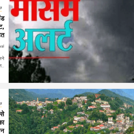
ूज़
ंड
ि,
हत
wal
लने
...
ूज़
से
का
ान