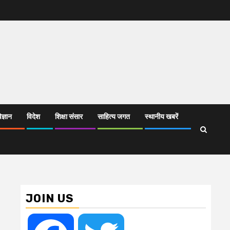
िज्ञान
विदेश
शिक्षा संसार
साहित्य जगत
स्थानीय खबरें
JOIN US