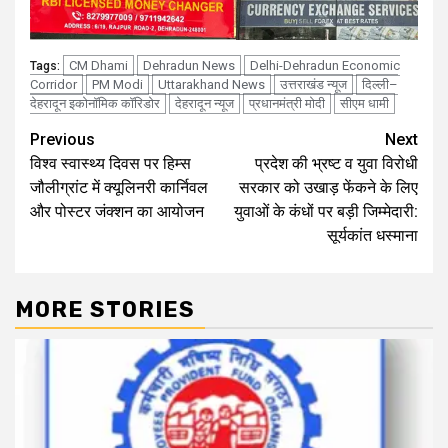
CM Dhami
Dehradun News
Delhi-Dehradun Economic
Tags:
Corridor
PM Modi
Uttarakhand News
उत्तराखंड न्यूज
दिल्ली–
देहरादून इकोनॉमिक कॉरिडोर
देहरादून न्यूज
प्रधानमंत्री मोदी
सीएम धामी
Continue
Previous
Next
विश्व स्वास्थ्य दिवस पर हिम्स
प्रदेश की भ्रष्ट व युवा विरोधी
Reading
जौलीग्रांट में क्यूलिनरी कार्निवल
सरकार को उखाड़ फेंकने के लिए
और पोस्टर जंक्शन का आयोजन
युवाओं के कंधों पर बड़ी जिम्मेदारी:
सूर्यकांत धस्माना
MORE STORIES