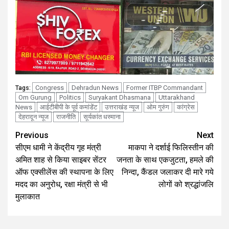
Congress
Dehradun News
Former ITBP Commandant
Tags:
Om Gurung
Politics
Suryakant Dhasmana
Uttarakhand
News
आईटीबीपी के पूर्व कमांडेंट
उत्तराखंड न्यूज
ओम गुरुंग
कांग्रेस
देहरादून न्यूज
राजनीति
सूर्यकांत धस्माना
Continue
Previous
Next
सीएम धामी ने केंद्रीय गृह मंत्री
माकपा ने दर्शाई फिलिस्तीन की
Reading
अमित शाह से किया साइबर सेंटर
जनता के साथ एकजुटता, हमले की
ऑफ एक्सीलेंस की स्थापना के लिए
निन्दा, कैंडल जलाकर दी मारे गये
मदद का अनुरोध, रक्षा मंत्री से भी
लोगों को श्रद्धांजलि
मुलाकात