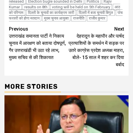
released
Election bugle sounded in Delhi
Politics
Rajiv
Kumar
results on 8th
voting will be held on 5th February
आठ
को परिणाम
दिल्ली के चुनावों का कार्यक्रम जारी
दिल्ली में बजा चुनावी बिगुल
पांच
फरवरी को होगा मतदान
मुख्य चुनाव आयुक्त
राजनीति
राजीव कुमार
Continue
Previous
Next
उत्तराखंड समानता पार्टी ने निकाय
देहरादून के महापौर और पार्षद
Reading
चुनाव में आरक्षण को बताया दोषपूर्ण,
प्रत्याशियों के समर्थन में सड़क पर
गैर उत्तराखंडी भी उठा रहे लाभ,
उतरे काग्रेस प्रदेश अध्यक्ष माहरा,
मुख्य सचिव से की शिकायत
बोले- 15 साल में शहर कर दिया
बर्बाद
MORE STORIES