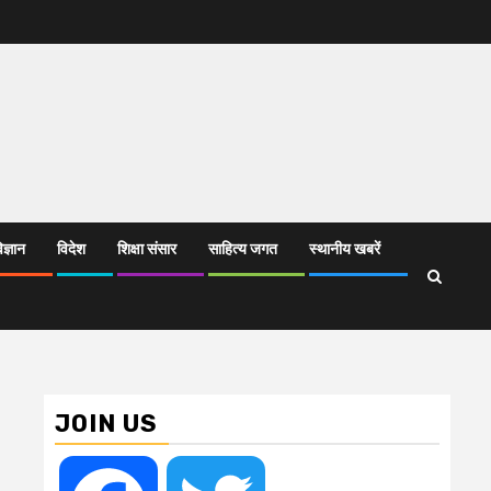
िज्ञान
विदेश
शिक्षा संसार
साहित्य जगत
स्थानीय खबरें
JOIN US