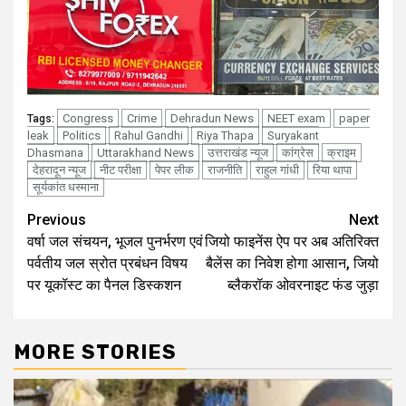
Congress
Crime
Dehradun News
NEET exam
paper
Tags:
leak
Politics
Rahul Gandhi
Riya Thapa
Suryakant
Dhasmana
Uttarakhand News
उत्तराखंड न्यूज
कांग्रेस
क्राइम
देहरादून न्यूज
नीट परीक्षा
पेपर लीक
राजनीति
राहुल गांधी
रिया थापा
सूर्यकांत धस्माना
Continue
Previous
Next
वर्षा जल संचयन, भूजल पुनर्भरण एवं
जियो फाइनेंस ऐप पर अब अतिरिक्त
Reading
पर्वतीय जल स्रोत प्रबंधन विषय
बैलेंस का निवेश होगा आसान, जियो
पर यूकॉस्ट का पैनल डिस्कशन
ब्लैकरॉक ओवरनाइट फंड जुड़ा
MORE STORIES