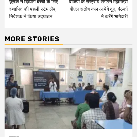
यूसर्क ने दिव्यांग बच्चों के लिए
बीजेपी के राष्ट्रीय संगठन महामंत्री
Reading
स्थापित की पहली स्टेम लैब,
बीएल संतोष कल आयेंगे दून, बैठकों
निदेशक ने किया उद्घाटन
मे करेंगे भागेदारी
MORE STORIES