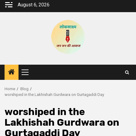
Skip
August 6, 2026
to
content
Primary
Menu
Home
Blog
worshiped in the Lakhishah Gurdwara on Gurtagaddi Day
worshiped in the
Lakhishah Gurdwara on
Gurtagaddi Day