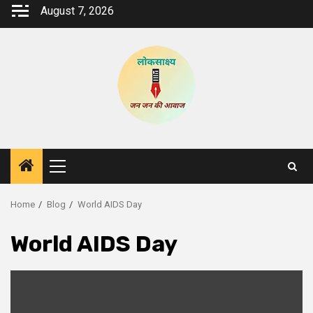
Skip
August 7, 2026
to
content
Primary
Menu
Home
Blog
World AIDS Day
World AIDS Day