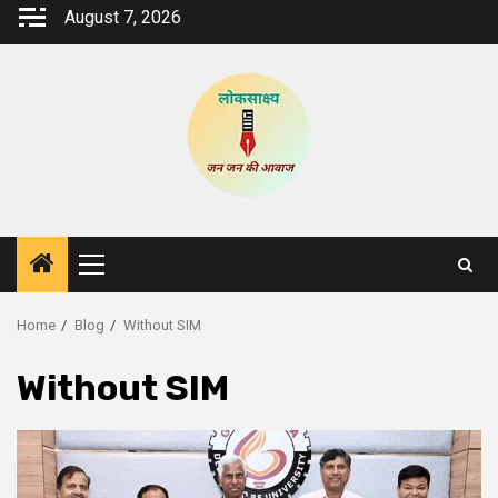
Skip
August 7, 2026
to
content
Primary
Menu
Home
Blog
Without SIM
Without SIM